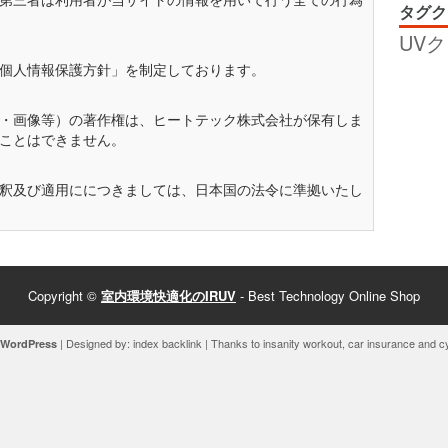
第三者は利用者が当サイトの情報を用いて行う全ての行為
タグク
UV
個人情報保護方針」を制定しております。
・画像等）の著作権は、ヒートテック株式会社が保有しま
ことはできません。
釈及び適用ににつきましては、日本国の法令に準拠いたし
Copyright ©
室内環境快適化のIRUV
- Best Technology Online Shop
| Designed by:
index backlink
| Thanks to
insanity workout
,
car insurance
and
c
WordPress