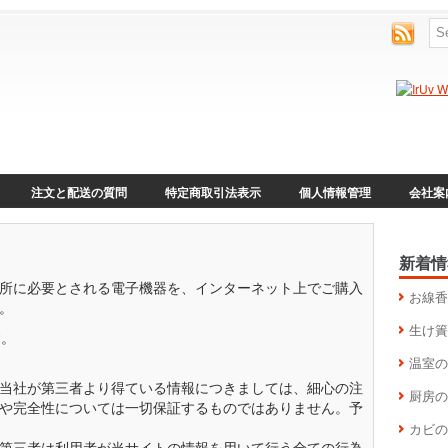
注文と配送の質問
特定商取引法表示
個人情報管理
会社案
新着情
所に必要とされる電子機器を、インターネット上でご購入
お線香
。
生け簀
す。
温室の
当社が第三者より得ている情報につきましては、細心の注
厨房の
や完全性については一切保証するものではありません。予
カビの